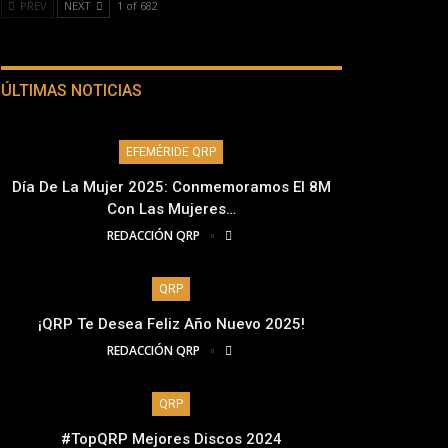
PREV
NEXT
1 of 682
ÚLTIMAS NOTICIAS
EFEMÉRIDE QRP
Día De La Mujer 2025: Conmemoramos El 8M
Con Las Mujeres…
REDACCIÓN QRP
QRP
¡QRP Te Desea Feliz Año Nuevo 2025!
REDACCIÓN QRP
QRP
#TopQRP Mejores Discos 2024