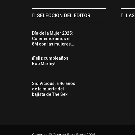
SELECCIÓN DEL EDITOR
LAS
Día de la Mujer 2025:
Conmemoramos el
8M con las mujeres…
¡Feliz cumpleaños
Bob Marley!
Sid Vicious, a 46 años
de la muerte del
bajista de The Sex…
Copyright® Quarter Rock Press 2026