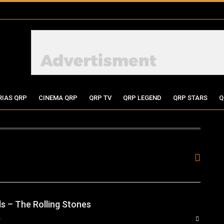
RIAS QRP
CINEMA QRP
QRP TV
QRP LEGEND
QRP STARS
Q
ds – The Rolling Stones