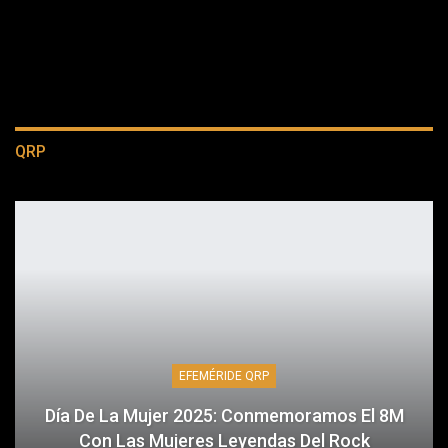
QRP
EFEMÉRIDE QRP
Día De La Mujer 2025: Conmemoramos El 8M
Con Las Mujeres Leyendas Del Rock