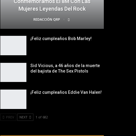
Conmemoramos El 8M Con Las
Mujeres Leyendas Del Rock
REDACCIÓN QRP
¡Feliz cumpleaños Bob Marley!
Sid Vicious, a 46 años de la muerte
del bajista de The Sex Pistols
¡Feliz cumpleaños Eddie Van Halen!
PREV
NEXT
1 of 682