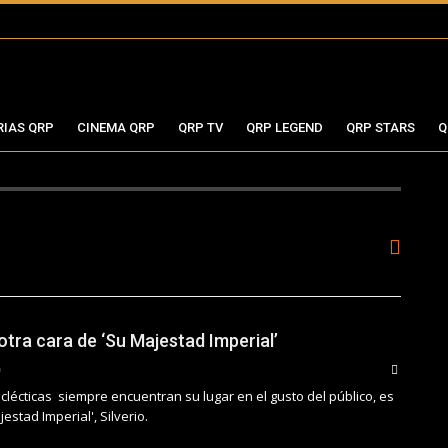
RIAS QRP
CINEMA QRP
QRP TV
QRP LEGEND
QRP STARS
Q
 otra cara de ‘Su Majestad Imperial’
lécticas siempre encuentran su lugar en el gusto del público, es
estad Imperial', Silverio.