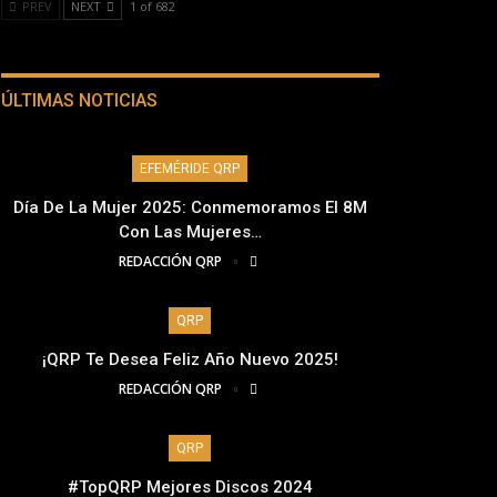
PREV
NEXT
1 of 682
ÚLTIMAS NOTICIAS
EFEMÉRIDE QRP
Día De La Mujer 2025: Conmemoramos El 8M
Con Las Mujeres…
REDACCIÓN QRP
QRP
¡QRP Te Desea Feliz Año Nuevo 2025!
REDACCIÓN QRP
QRP
#TopQRP Mejores Discos 2024