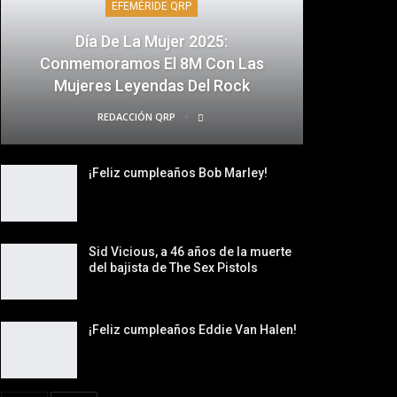
EFEMÉRIDE QRP
Día De La Mujer 2025:
Conmemoramos El 8M Con Las
Mujeres Leyendas Del Rock
REDACCIÓN QRP
¡Feliz cumpleaños Bob Marley!
Sid Vicious, a 46 años de la muerte
del bajista de The Sex Pistols
¡Feliz cumpleaños Eddie Van Halen!