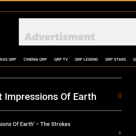
RIAS QRP
CINEMA QRP
QRP TV
QRP LEGEND
QRP STARS
Q
t Impressions Of Earth
sions Of Earth’ – The Strokes