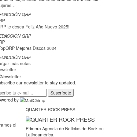
ujeres…
EDACCIÓN QRP
RP
RP te desea Feliz Año Nuevo 2025!
EDACCIÓN QRP
RP
TopQRP Mejores Discos 2024
EDACCIÓN QRP
argar más notas
wsletter
bscribe our newsletter to stay updated.
Suscríbete
owered by
QUARTER ROCK PRESS
ramos el
Primera Agencia de Noticias de Rock en
Latinoamérica.