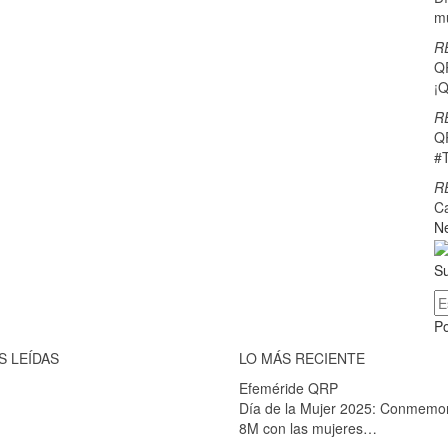
m
R
Q
¡Q
R
Q
#
R
C
Ne
Su
P
S LEÍDAS
LO MÁS RECIENTE
Efeméride QRP
Día de la Mujer 2025: Conmemo
8M con las mujeres…