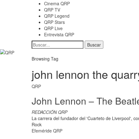
Cinema QRP
QRP TV
QRP Legend
QRP Stars
QRP Live
Entrevista QRP
Browsing Tag
john lennon the quar
QRP
John Lennon – The Beatl
REDACCIÓN QRP
La carrera del fundador del 'Cuarteto de Liverpool', c
Rock
Efeméride QRP