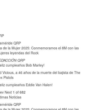
RP
feméride QRP
a de la Mujer 2025: Conmemoramos el 8M con las
jeres leyendas del Rock
EDACCIÓN QRP
eliz cumpleaños Bob Marley!
d Vicious, a 46 años de la muerte del bajista de The
x Pistols
eliz cumpleaños Eddie Van Halen!
rev
Next
1 of 682
timas Noticias
feméride QRP
a de la Mujer 2025: Conmemoramos el 8M con las