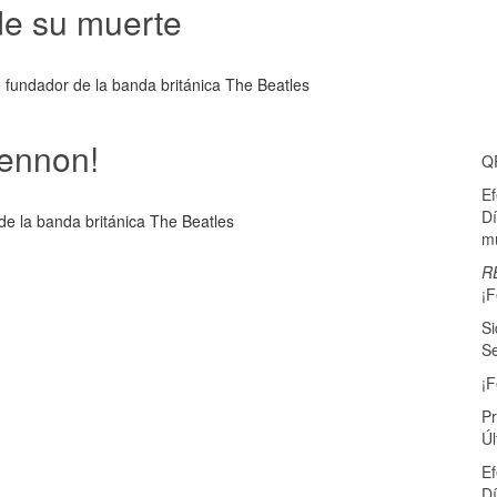
de su muerte
 fundador de la banda británica The Beatles
Lennon!
Q
E
Dí
de la banda británica The Beatles
mu
R
¡F
Si
Se
¡F
P
Úl
E
Dí