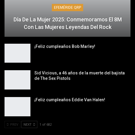
EFEMÉRIDE QRP
Día De La Mujer 2025: Conmemoramos El 8M
Con Las Mujeres Leyendas Del Rock
¡Feliz cumpleaños Bob Marley!
Sid Vicious, a 46 años de la muerte del bajista
de The Sex Pistols
¡Feliz cumpleaños Eddie Van Halen!
PREV
NEXT
1 of 682