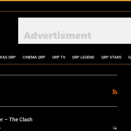
RIAS QRP
CINEMA QRP
QRP TV
QRP LEGEND
QRP STARS
Q
r – The Clash