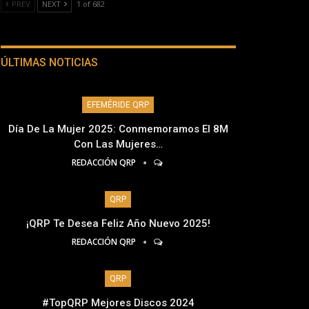
PREV
NEXT
1 of 682
ÚLTIMAS NOTICIAS
EFEMÉRIDE QRP
Día De La Mujer 2025: Conmemoramos El 8M
Con Las Mujeres…
REDACCIÓN QRP
QRP
¡QRP Te Desea Feliz Año Nuevo 2025!
REDACCIÓN QRP
QRP
#TopQRP Mejores Discos 2024