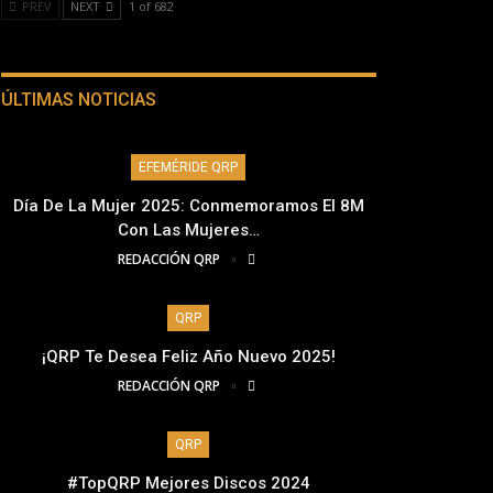
PREV
NEXT
1 of 682
ÚLTIMAS NOTICIAS
EFEMÉRIDE QRP
Día De La Mujer 2025: Conmemoramos El 8M
Con Las Mujeres…
REDACCIÓN QRP
QRP
¡QRP Te Desea Feliz Año Nuevo 2025!
REDACCIÓN QRP
QRP
#TopQRP Mejores Discos 2024