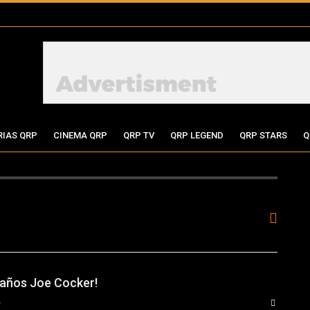
RIAS QRP
CINEMA QRP
QRP TV
QRP LEGEND
QRP STARS
Q
eaños Joe Cocker!