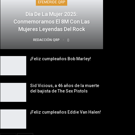
EFEMÉRIDE QRP
Día De La Mujer 2025:
Conmemoramos El 8M Con Las
Mujeres Leyendas Del Rock
REDACCIÓN QRP
¡Feliz cumpleaños Bob Marley!
Sid Vicious, a 46 años de la muerte
del bajista de The Sex Pistols
¡Feliz cumpleaños Eddie Van Halen!