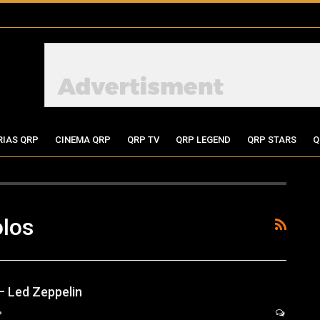
RIAS QRP
CINEMA QRP
QRP TV
QRP LEGEND
QRP STARS
Q
los
– Led Zeppelin