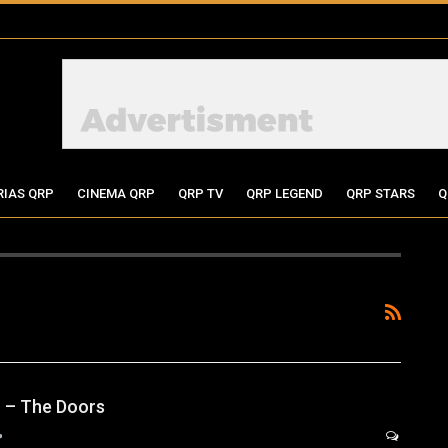
RIAS QRP
CINEMA QRP
QRP TV
QRP LEGEND
QRP STARS
Q
 – The Doors