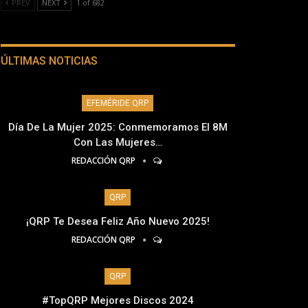
PREV
NEXT
1 of 682
ÚLTIMAS NOTICIAS
EFEMÉRIDE QRP
Día De La Mujer 2025: Conmemoramos El 8M
Con Las Mujeres…
REDACCIÓN QRP
QRP
¡QRP Te Desea Feliz Año Nuevo 2025!
REDACCIÓN QRP
QRP
#TopQRP Mejores Discos 2024