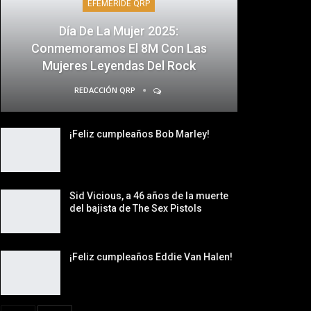
EFEMÉRIDE QRP
Día De La Mujer 2025:
Conmemoramos El 8M Con Las
Mujeres Leyendas Del Rock
REDACCIÓN QRP
¡Feliz cumpleaños Bob Marley!
Sid Vicious, a 46 años de la muerte
del bajista de The Sex Pistols
¡Feliz cumpleaños Eddie Van Halen!