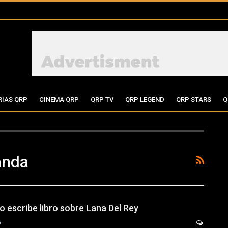
RIAS QRP
CINEMA QRP
QRP TV
QRP LEGEND
QRP STARS
Q
anda
 escribe libro sobre Lana Del Rey