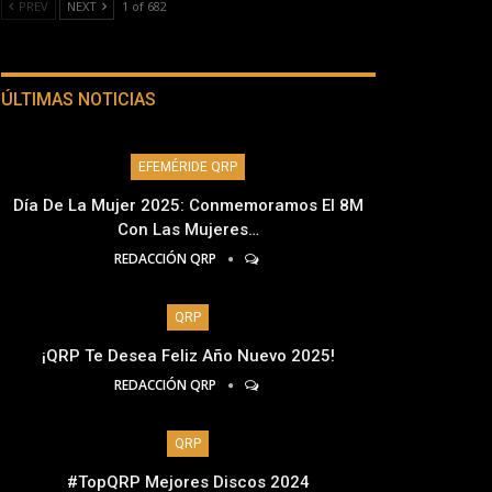
PREV
NEXT
1 of 682
ÚLTIMAS NOTICIAS
EFEMÉRIDE QRP
Día De La Mujer 2025: Conmemoramos El 8M
Con Las Mujeres…
REDACCIÓN QRP
QRP
¡QRP Te Desea Feliz Año Nuevo 2025!
REDACCIÓN QRP
QRP
#TopQRP Mejores Discos 2024