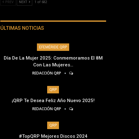
PREV
NEXT
1 of 682
ÚLTIMAS NOTICIAS
EFEMÉRIDE QRP
Día De La Mujer 2025: Conmemoramos El 8M
Con Las Mujeres…
REDACCIÓN QRP
QRP
¡QRP Te Desea Feliz Año Nuevo 2025!
REDACCIÓN QRP
QRP
#TopQRP Mejores Discos 2024