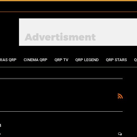
RIAS QRP
CINEMA QRP
QRP TV
QRP LEGEND
QRP STARS
Q
n