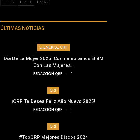
PREV
NEXT
1 of 682
ÚLTIMAS NOTICIAS
EFEMÉRIDE QRP
Día De La Mujer 2025: Conmemoramos El 8M
Con Las Mujeres…
REDACCIÓN QRP
QRP
¡QRP Te Desea Feliz Año Nuevo 2025!
REDACCIÓN QRP
QRP
#TopQRP Mejores Discos 2024