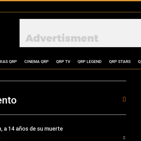
RIAS QRP
CINEMA QRP
QRP TV
QRP LEGEND
QRP STARS
Q
ento
 a 14 años de su muerte