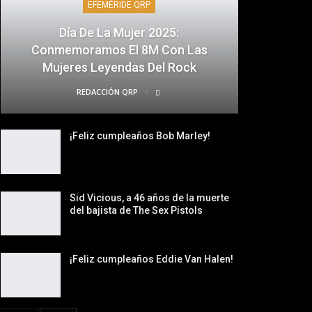
EFEMÉRIDE QRP
Día De La Mujer 2025:
Conmemoramos El 8M Con Las
Mujeres Leyendas Del Rock
REDACCIÓN QRP
¡Feliz cumpleaños Bob Marley!
Sid Vicious, a 46 años de la muerte
del bajista de The Sex Pistols
¡Feliz cumpleaños Eddie Van Halen!