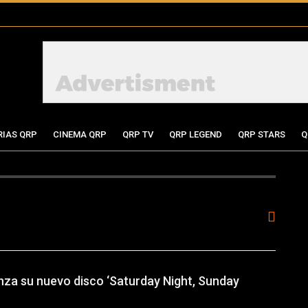
RIAS QRP
CINEMA QRP
QRP TV
QRP LEGEND
QRP STARS
Q
nza su nuevo disco ‘Saturday Night, Sunday