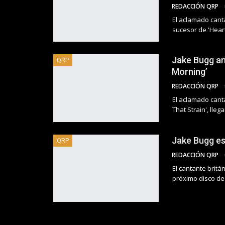
REDACCIÓN QRP
El aclamado cant
sucesor de 'Heart
Jake Bugg an
QRP
Morning’
REDACCIÓN QRP
El aclamado cant
That Strain', lle
Jake Bugg est
QRP
REDACCIÓN QRP
El cantante britá
próximo disco de