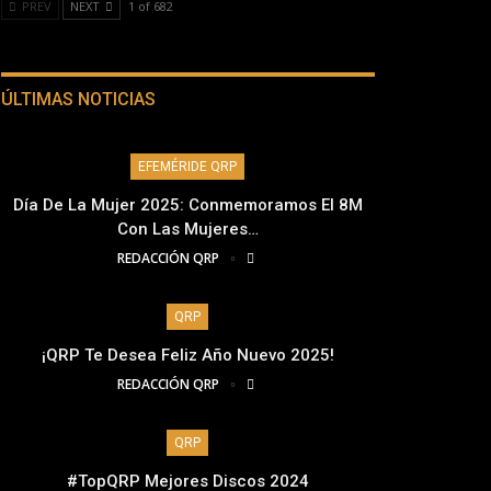
PREV
NEXT
1 of 682
ÚLTIMAS NOTICIAS
EFEMÉRIDE QRP
Día De La Mujer 2025: Conmemoramos El 8M
Con Las Mujeres…
REDACCIÓN QRP
QRP
¡QRP Te Desea Feliz Año Nuevo 2025!
REDACCIÓN QRP
QRP
#TopQRP Mejores Discos 2024