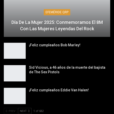
EFEMÉRIDE QRP
Día De La Mujer 2025: Conmemoramos El 8M
Con Las Mujeres Leyendas Del Rock
¡Feliz cumpleaños Bob Marley!
Sid Vicious, a 46 años de la muerte del bajista
de The Sex Pistols
¡Feliz cumpleaños Eddie Van Halen!
PREV
NEXT
1 of 682