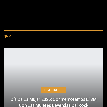
QRP
EFEMÉRIDE QRP
Día De La Mujer 2025: Conmemoramos El 8M
Con Las Mujeres Leyendas Del Rock