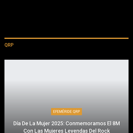
QRP
EFEMÉRIDE QRP
Día De La Mujer 2025: Conmemoramos El 8M
Con Las Mujeres Leyendas Del Rock