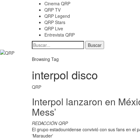
Cinema QRP
QRP TV
QRP Legend
QRP Stars
QRP Live
Entrevista QRP
Browsing Tag
interpol disco
QRP
Interpol lanzaron en Méxi
Mess’
REDACCIÓN QRP
El grupo estadounidense convivió con sus fans en el pa
'Marauder'