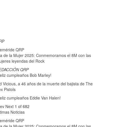
RP
feméride QRP
a de la Mujer 2025: Conmemoramos el 8M con las
jeres leyendas del Rock
EDACCIÓN QRP
eliz cumpleaños Bob Marley!
d Vicious, a 46 años de la muerte del bajista de The
x Pistols
eliz cumpleaños Eddie Van Halen!
rev
Next
1 of 682
timas Noticias
feméride QRP
a de la Mujer 2025: Conmemoramos el 8M con las