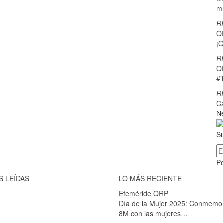
m
R
Q
¡Q
R
Q
#
R
C
Ne
Su
P
S LEÍDAS
LO MÁS RECIENTE
Efeméride QRP
Día de la Mujer 2025: Conmemo
8M con las mujeres…