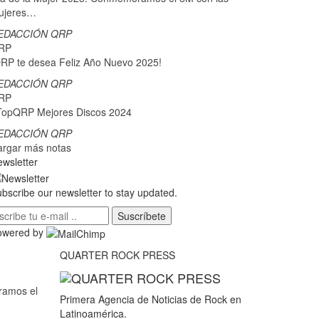
ujeres…
EDACCIÓN QRP
RP
RP te desea Feliz Año Nuevo 2025!
EDACCIÓN QRP
RP
TopQRP Mejores Discos 2024
EDACCIÓN QRP
argar más notas
wsletter
bscribe our newsletter to stay updated.
Suscríbete
owered by
QUARTER ROCK PRESS
ramos el
Primera Agencia de Noticias de Rock en
Latinoamérica.