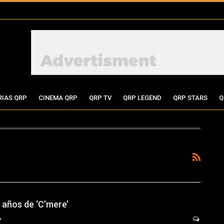
RIAS QRP
CINEMA QRP
QRP TV
QRP LEGEND
QRP STARS
Q
7 años de ‘C’mere’