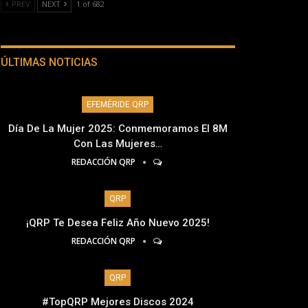
PREV
NEXT
1 of 682
ÚLTIMAS NOTICIAS
EFEMÉRIDE QRP
Día De La Mujer 2025: Conmemoramos El 8M
Con Las Mujeres…
REDACCIÓN QRP
QRP
¡QRP Te Desea Feliz Año Nuevo 2025!
REDACCIÓN QRP
QRP
#TopQRP Mejores Discos 2024