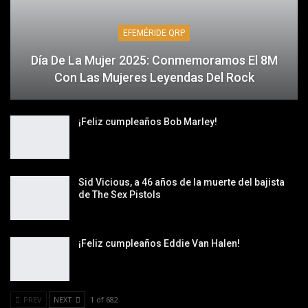
EFEMÉRIDE QRP
Día De La Mujer 2025: Conmemoramos El 8M
Con Las Mujeres Leyendas Del Rock
¡Feliz cumpleaños Bob Marley!
Sid Vicious, a 46 años de la muerte del bajista
de The Sex Pistols
¡Feliz cumpleaños Eddie Van Halen!
PREV
NEXT
1 of 682