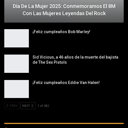
Día De La Mujer 2025: Conmemoramos El 8M
Con Las Mujeres Leyendas Del Rock
¡Feliz cumpleaños Bob Marley!
Sid Vicious, a 46 años de la muerte del bajista
de The Sex Pistols
¡Feliz cumpleaños Eddie Van Halen!
PREV
NEXT
1 of 682