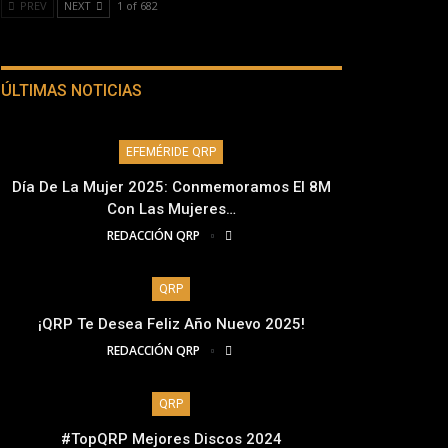
PREV
NEXT
1 of 682
ÚLTIMAS NOTICIAS
EFEMÉRIDE QRP
Día De La Mujer 2025: Conmemoramos El 8M
Con Las Mujeres…
REDACCIÓN QRP
QRP
¡QRP Te Desea Feliz Año Nuevo 2025!
REDACCIÓN QRP
QRP
#TopQRP Mejores Discos 2024