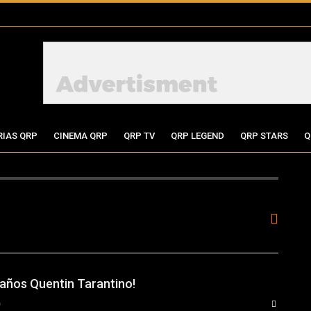
RIAS QRP
CINEMA QRP
QRP TV
QRP LEGEND
QRP STARS
Q
eaños Quentin Tarantino!