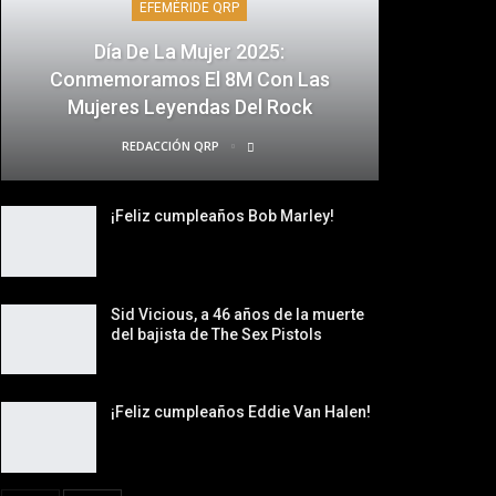
EFEMÉRIDE QRP
Día De La Mujer 2025:
Conmemoramos El 8M Con Las
Mujeres Leyendas Del Rock
REDACCIÓN QRP
¡Feliz cumpleaños Bob Marley!
Sid Vicious, a 46 años de la muerte
del bajista de The Sex Pistols
¡Feliz cumpleaños Eddie Van Halen!