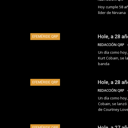
Hoy cumple 58 año
líder de Nirvana
Hole, a 28 añ
EFEMÉRIDE QRP
REDACCIÓN QRP
Un día como hoy,
Kurt Cobain, se 
banda
Hole, a 28 añ
EFEMÉRIDE QRP
REDACCIÓN QRP
Un día como hoy,
Cobain, se lanzó 
de Courtney Lov
Hole, a 27 añ
EFEMÉRIDE QRP