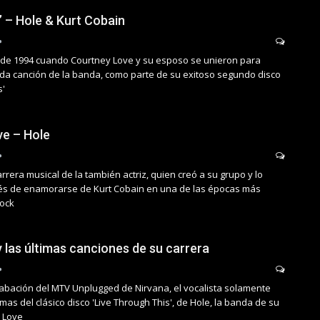
t’ – Hole & Kurt Cobain
il de 1994 cuando Courtney Love y su esposo se unieron para
ada canción de la banda, como parte de su exitoso segundo disco
s'
e – Hole
rera musical de la también actriz, quien creó a su grupo y lo
és de enamorarse de Kurt Cobain en una de las épocas más
Rock
 las últimas canciones de su carrera
abación del MTV Unplugged de Nirvana, el vocalista solamente
mas del clásico disco 'Live Through This', de Hole, la banda de su
 Love