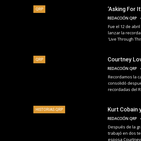
‘Asking For I
QRP
REDACCIÓN QRP
Fue el 12 de abr
lanzar la record
'Live Through Thi
Courtney Lov
QRP
REDACCIÓN QRP
Recordamos la car
consolidó despu
recordadas del 
Kurt Cobain y
HISTORIAS QRP
REDACCIÓN QRP
Después de la gr
trabajó en dos te
esposa Courtney