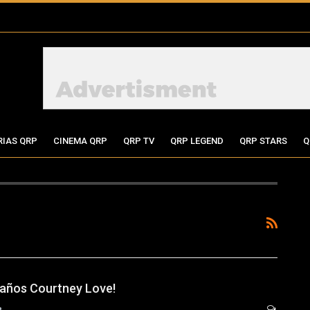
RIAS QRP
CINEMA QRP
QRP TV
QRP LEGEND
QRP STARS
Q
eaños Courtney Love!