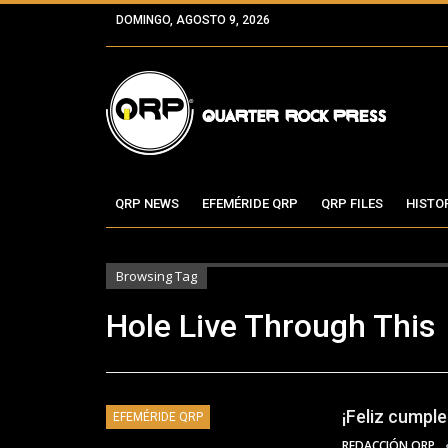
DOMINGO, AGOSTO 9, 2026
QRP NEWS
EFEMÉRIDE QRP
QRP FILES
HISTO
Browsing Tag
Hole Live Through This
¡Feliz cumpl
EFEMÉRIDE QRP
REDACCIÓN QRP