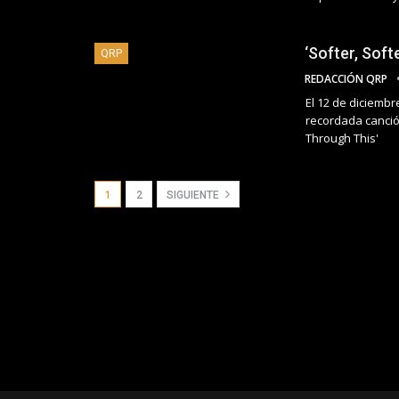
‘Softer, Soft
QRP
REDACCIÓN QRP
El 12 de diciemb
recordada canció
Through This'
1
2
SIGUIENTE