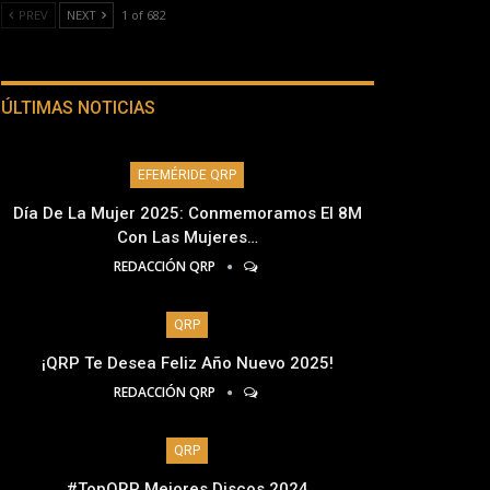
PREV
NEXT
1 of 682
ÚLTIMAS NOTICIAS
EFEMÉRIDE QRP
Día De La Mujer 2025: Conmemoramos El 8M
Con Las Mujeres…
REDACCIÓN QRP
QRP
¡QRP Te Desea Feliz Año Nuevo 2025!
REDACCIÓN QRP
QRP
#TopQRP Mejores Discos 2024