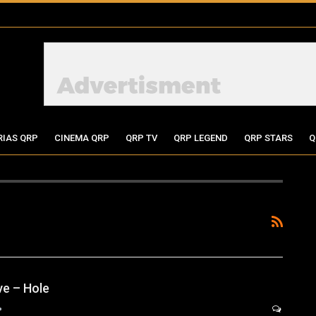
RIAS QRP
CINEMA QRP
QRP TV
QRP LEGEND
QRP STARS
Q
e – Hole