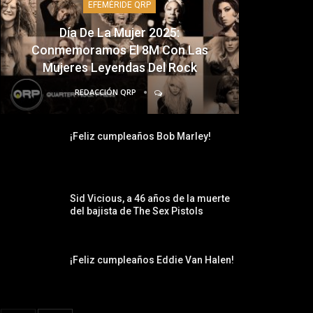
EFEMÉRIDE QRP
Día De La Mujer 2025:
Conmemoramos El 8M Con Las
Mujeres Leyendas Del Rock
REDACCIÓN QRP
¡Feliz cumpleaños Bob Marley!
Sid Vicious, a 46 años de la muerte
del bajista de The Sex Pistols
¡Feliz cumpleaños Eddie Van Halen!