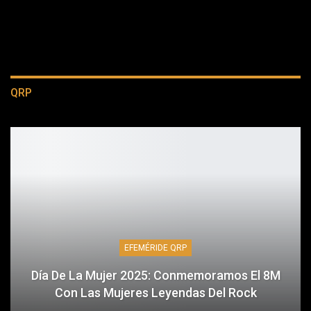
QRP
EFEMÉRIDE QRP
Día De La Mujer 2025: Conmemoramos El 8M
Con Las Mujeres Leyendas Del Rock