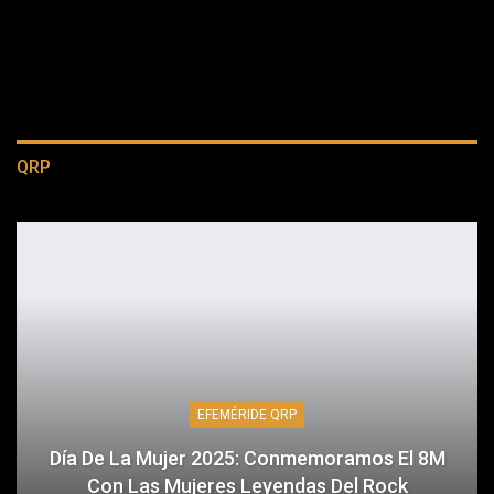
QRP
EFEMÉRIDE QRP
Día De La Mujer 2025: Conmemoramos El 8M
Con Las Mujeres Leyendas Del Rock