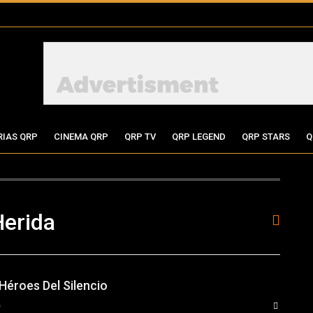
RIAS QRP
CINEMA QRP
QRP TV
QRP LEGEND
QRP STARS
Q
Herida
 Héroes Del Silencio