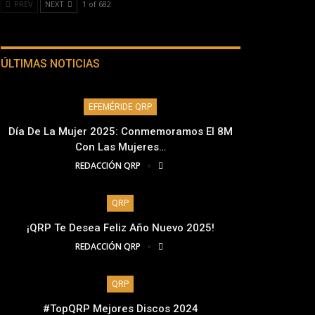
PREV
NEXT
1 of 682
ÚLTIMAS NOTICIAS
EFEMÉRIDE QRP
Día De La Mujer 2025: Conmemoramos El 8M
Con Las Mujeres…
REDACCIÓN QRP
QRP
¡QRP Te Desea Feliz Año Nuevo 2025!
REDACCIÓN QRP
QRP
#TopQRP Mejores Discos 2024