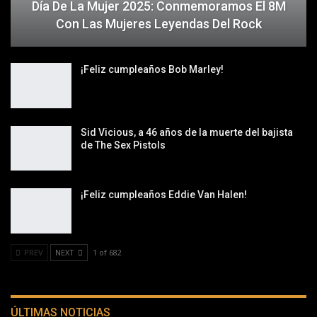
Día De La Mujer 2025: Conmemoramos El 8M
Con Las Mujeres Leyendas Del Rock
¡Feliz cumpleaños Bob Marley!
Sid Vicious, a 46 años de la muerte del bajista
de The Sex Pistols
¡Feliz cumpleaños Eddie Van Halen!
PREV
NEXT
1 of 682
ÚLTIMAS NOTICIAS