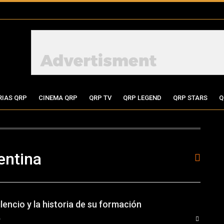
RIAS QRP
CINEMA QRP
QRP TV
QRP LEGEND
QRP STARS
Q
entina
lencio y la historia de su formación