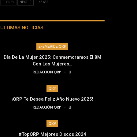
PREV
NEXT
1 of 682
ÚLTIMAS NOTICIAS
EFEMÉRIDE QRP
Día De La Mujer 2025: Conmemoramos El 8M
Con Las Mujeres…
REDACCIÓN QRP
QRP
¡QRP Te Desea Feliz Año Nuevo 2025!
REDACCIÓN QRP
QRP
#TopQRP Mejores Discos 2024