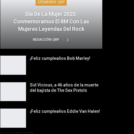
EFEMÉRIDE QRP
Día De La Mujer 2025:
Conmemoramos El 8M Con Las
Mujeres Leyendas Del Rock
REDACCIÓN QRP
¡Feliz cumpleaños Bob Marley!
Sid Vicious, a 46 años de la muerte
del bajista de The Sex Pistols
¡Feliz cumpleaños Eddie Van Halen!