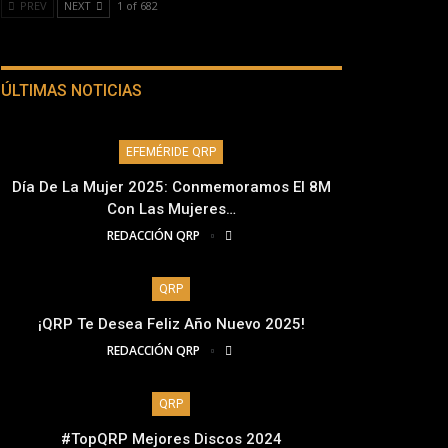
PREV
NEXT
1 of 682
ÚLTIMAS NOTICIAS
EFEMÉRIDE QRP
Día De La Mujer 2025: Conmemoramos El 8M
Con Las Mujeres…
REDACCIÓN QRP
QRP
¡QRP Te Desea Feliz Año Nuevo 2025!
REDACCIÓN QRP
QRP
#TopQRP Mejores Discos 2024