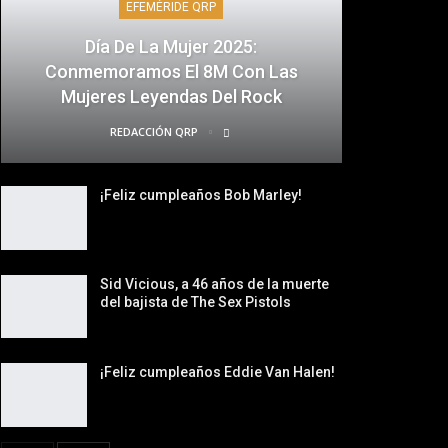
EFEMÉRIDE QRP
Día De La Mujer 2025:
Conmemoramos El 8M Con Las
Mujeres Leyendas Del Rock
REDACCIÓN QRP
¡Feliz cumpleaños Bob Marley!
Sid Vicious, a 46 años de la muerte
del bajista de The Sex Pistols
¡Feliz cumpleaños Eddie Van Halen!