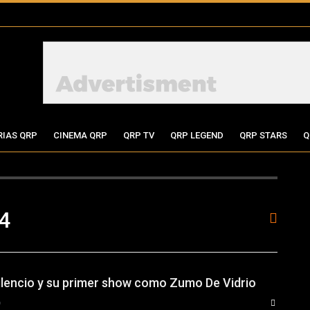
RIAS QRP
CINEMA QRP
QRP TV
QRP LEGEND
QRP STARS
Q
84
ilencio y su primer show como Zumo De Vidrio