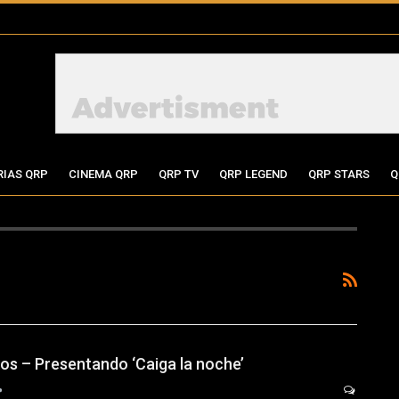
RIAS QRP
CINEMA QRP
QRP TV
QRP LEGEND
QRP STARS
Q
s – Presentando ‘Caiga la noche’