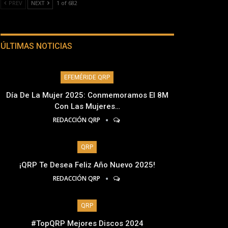
PREV
NEXT
1 of 682
ÚLTIMAS NOTICIAS
EFEMÉRIDE QRP
Día De La Mujer 2025: Conmemoramos El 8M
Con Las Mujeres…
REDACCIÓN QRP
QRP
¡QRP Te Desea Feliz Año Nuevo 2025!
REDACCIÓN QRP
QRP
#TopQRP Mejores Discos 2024