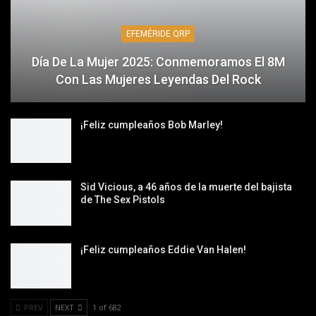
EFEMÉRIDE QRP
Día De La Mujer 2025: Conmemoramos El 8M
Con Las Mujeres Leyendas Del Rock
¡Feliz cumpleaños Bob Marley!
Sid Vicious, a 46 años de la muerte del bajista
de The Sex Pistols
¡Feliz cumpleaños Eddie Van Halen!
PREV
NEXT
1 of 682