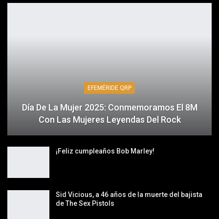
EFEMÉRIDE QRP
Día De La Mujer 2025: Conmemoramos El 8M
Con Las Mujeres Leyendas Del Rock
¡Feliz cumpleaños Bob Marley!
Sid Vicious, a 46 años de la muerte del bajista
de The Sex Pistols