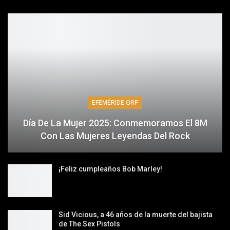
EFEMÉRIDE QRP
Día De La Mujer 2025: Conmemoramos El 8M
Con Las Mujeres Leyendas Del Rock
¡Feliz cumpleaños Bob Marley!
Sid Vicious, a 46 años de la muerte del bajista
de The Sex Pistols