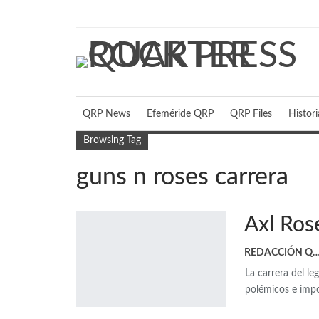
domingo, agosto 9, 2026
QRP News
Efeméride QRP
QRP Files
Histor
Browsing Tag
guns n roses carrera
Axl Ros
REDACCIÓN 
La carrera del le
polémicos e impo