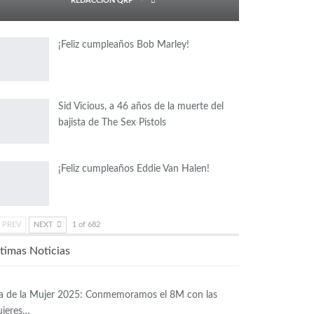
REDACCIÓN QRP
¡Feliz cumpleaños Bob Marley!
Sid Vicious, a 46 años de la muerte del
bajista de The Sex Pistols
¡Feliz cumpleaños Eddie Van Halen!
PREV
NEXT
1 of 682
timas Noticias
a de la Mujer 2025: Conmemoramos el 8M con las
jeres…