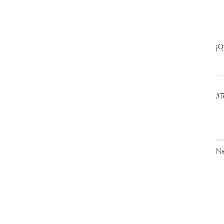
¡Q
#T
Ne