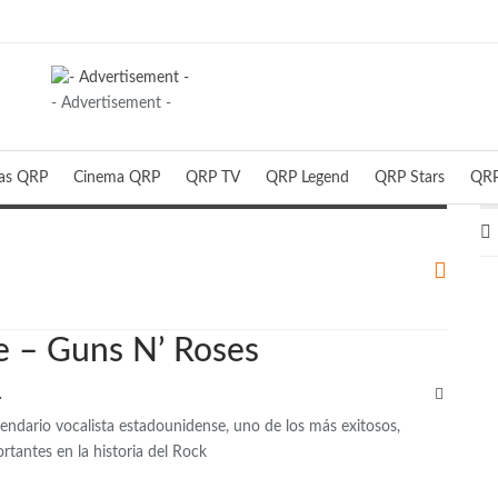
- Advertisement -
ias QRP
Cinema QRP
QRP TV
QRP Legend
QRP Stars
QRP
e – Guns N’ Roses
QRP
gendario vocalista estadounidense, uno de los más exitosos,
rtantes en la historia del Rock