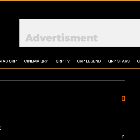
RIAS QRP
CINEMA QRP
QRP TV
QRP LEGEND
QRP STARS
Q
z