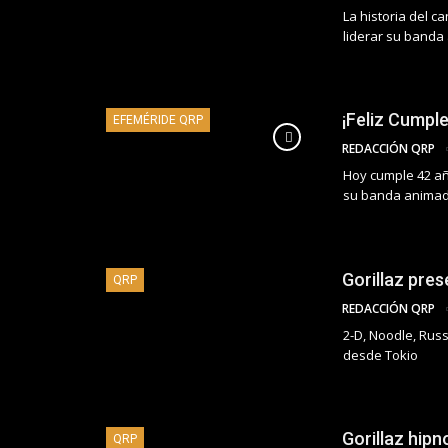
La historia del c
liderar su band
¡Feliz Cumple
EFEMÉRIDE QRP
REDACCIÓN QRP
Hoy cumple 42 añ
su banda anima
Gorillaz pre
QRP
REDACCIÓN QRP
2-D, Noodle, Russ
desde Tokio
Gorillaz hipn
QRP