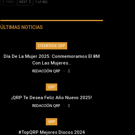
PREV
NEXT
1 of 682
ÚLTIMAS NOTICIAS
EFEMÉRIDE QRP
Día De La Mujer 2025: Conmemoramos El 8M
Con Las Mujeres…
REDACCIÓN QRP
QRP
¡QRP Te Desea Feliz Año Nuevo 2025!
REDACCIÓN QRP
QRP
#TopQRP Mejores Discos 2024