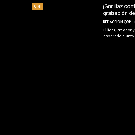
¡Gorillaz co
QRP
grabación de
REDACCIÓN QRP
El líder, creador
esperado quinto 