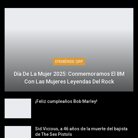
EFEMÉRIDE QRP
Día De La Mujer 2025: Conmemoramos El 8M
Con Las Mujeres Leyendas Del Rock
¡Feliz cumpleaños Bob Marley!
Sid Vicious, a 46 años de la muerte del bajista
de The Sex Pistols