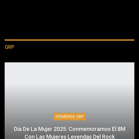
QRP
EFEMÉRIDE QRP
Día De La Mujer 2025: Conmemoramos El 8M
Con Las Mujeres Leyendas Del Rock