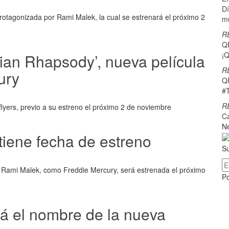
Dí
 protagonizada por Rami Malek, la cual se estrenará el próximo 2
m
R
Q
¡Q
an Rhapsody’, nueva película
R
ury
Q
#
R
lyers, previo a su estreno el próximo 2 de noviembre
C
Ne
iene fecha de estreno
Su
 Rami Malek, como Freddie Mercury, será estrenada el próximo
P
á el nombre de la nueva