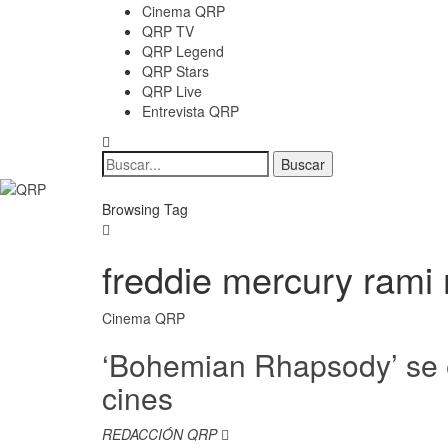
Cinema QRP
QRP TV
QRP Legend
QRP Stars
QRP Live
Entrevista QRP
Browsing Tag
freddie mercury rami
Cinema QRP
‘Bohemian Rhapsody’ se e
cines
REDACCIÓN QRP