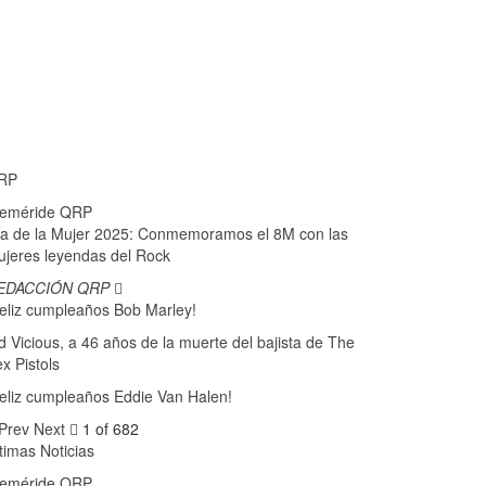
RP
feméride QRP
a de la Mujer 2025: Conmemoramos el 8M con las
jeres leyendas del Rock
EDACCIÓN QRP
eliz cumpleaños Bob Marley!
d Vicious, a 46 años de la muerte del bajista de The
x Pistols
eliz cumpleaños Eddie Van Halen!
Prev
Next
1 of 682
timas Noticias
feméride QRP