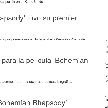
da por fin en el Reino Unido
apsody’ tuvo su premier
bida por primera vez en la legendaria Wembley Arena de
Q
E
Dí
mu
para la película ‘Bohemian
R
¡F
Si
Se
ue acompañarán su esperada película biográfica
¡F
 ‘Bohemian Rhapsody’
Úl
E