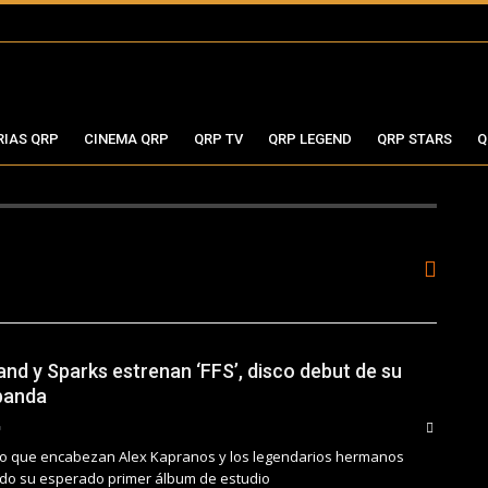
RIAS QRP
CINEMA QRP
QRP TV
QRP LEGEND
QRP STARS
Q
and y Sparks estrenan ‘FFS’, disco debut de su
banda
po que encabezan Alex Kapranos y los legendarios hermanos
do su esperado primer álbum de estudio