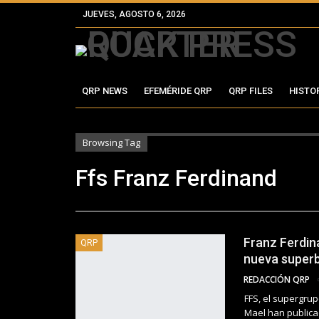
JUEVES, AGOSTO 6, 2026
QRP NEWS
EFEMÉRIDE QRP
QRP FILES
HISTO
Browsing Tag
Ffs Franz Ferdinand
Franz Ferdin
QRP
nueva super
REDACCIÓN QRP
FFS, el supergru
Mael han publica