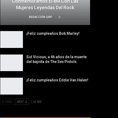
Conmemoramos El 8M Con Las
Mujeres Leyendas Del Rock
REDACCIÓN QRP
¡Feliz cumpleaños Bob Marley!
Sid Vicious, a 46 años de la muerte
del bajista de The Sex Pistols
¡Feliz cumpleaños Eddie Van Halen!
PREV
NEXT
1 of 682