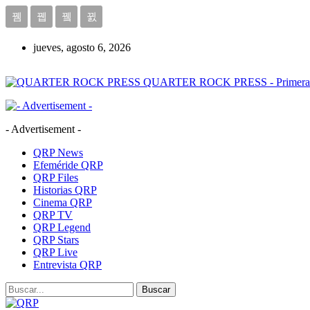
jueves, agosto 6, 2026
QUARTER ROCK PRESS - Primera Age
- Advertisement -
QRP News
Efeméride QRP
QRP Files
Historias QRP
Cinema QRP
QRP TV
QRP Legend
QRP Stars
QRP Live
Entrevista QRP