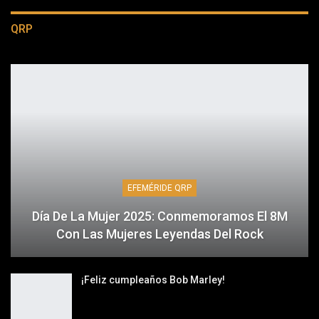
QRP
EFEMÉRIDE QRP
Día De La Mujer 2025: Conmemoramos El 8M
Con Las Mujeres Leyendas Del Rock
¡Feliz cumpleaños Bob Marley!