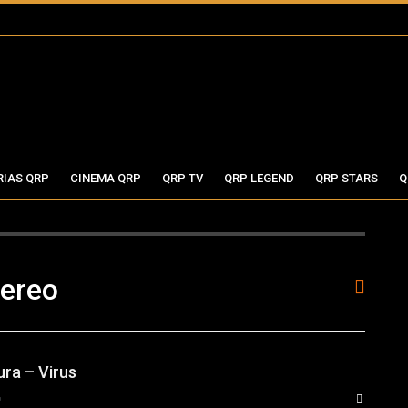
RIAS QRP
CINEMA QRP
QRP TV
QRP LEGEND
QRP STARS
Q
tereo
ra – Virus