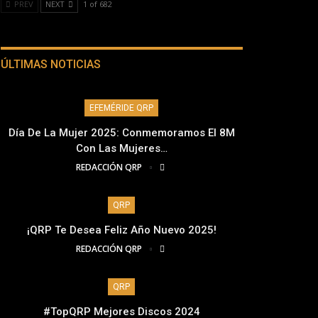
PREV
NEXT
1 of 682
ÚLTIMAS NOTICIAS
EFEMÉRIDE QRP
Día De La Mujer 2025: Conmemoramos El 8M
Con Las Mujeres…
REDACCIÓN QRP
QRP
¡QRP Te Desea Feliz Año Nuevo 2025!
REDACCIÓN QRP
QRP
#TopQRP Mejores Discos 2024