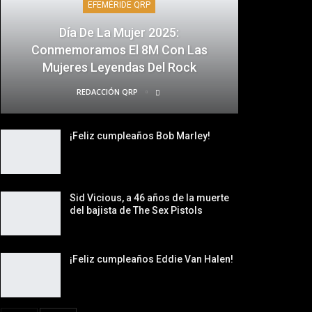
EFEMÉRIDE QRP
Día De La Mujer 2025:
Conmemoramos El 8M Con Las
Mujeres Leyendas Del Rock
REDACCIÓN QRP
¡Feliz cumpleaños Bob Marley!
Sid Vicious, a 46 años de la muerte
del bajista de The Sex Pistols
¡Feliz cumpleaños Eddie Van Halen!