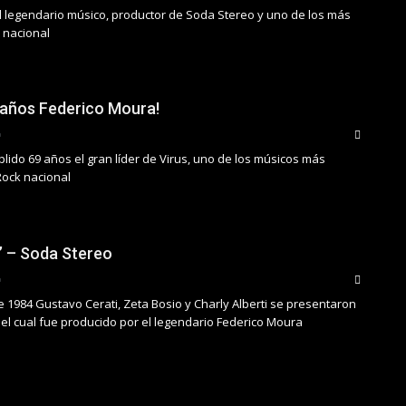
el legendario músico, productor de Soda Stereo y uno de los más
 nacional
eaños Federico Moura!
lido 69 años el gran líder de Virus, uno de los músicos más
Rock nacional
’ – Soda Stereo
e 1984 Gustavo Cerati, Zeta Bosio y Charly Alberti se presentaron
 el cual fue producido por el legendario Federico Moura