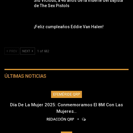
Sid Vicious, a 46 años de la muerte del bajista
de The Sex Pistols
¡Feliz cumpleaños Eddie Van Halen!
PREV
NEXT
1 of 682
ÚLTIMAS NOTICIAS
EFEMÉRIDE QRP
Día De La Mujer 2025: Conmemoramos El 8M Con Las
Mujeres…
REDACCIÓN QRP