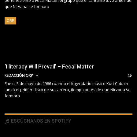
perteneciente a Fecal Matter, el grupo que el cantante tuvo antes de
que Nirvana se formara
QRP
‘Illiteracy Will Prevail’ – Fecal Matter
REDACCIÓN QRP
Fue el 5 de mayo de 1986 cuando el legendario músico Kurt Cobain
lanzó el primer disco de su carrera, tiempo antes de que Nirvana se
formara
ESCÚCHANOS EN SPOTIFY