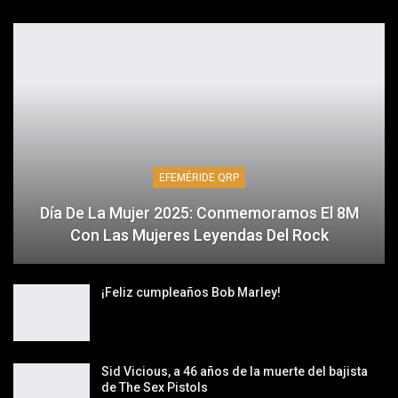
EFEMÉRIDE QRP
Día De La Mujer 2025: Conmemoramos El 8M
Con Las Mujeres Leyendas Del Rock
¡Feliz cumpleaños Bob Marley!
Sid Vicious, a 46 años de la muerte del bajista
de The Sex Pistols