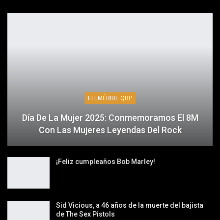
EFEMÉRIDE QRP
Día De La Mujer 2025: Conmemoramos El 8M
Con Las Mujeres Leyendas Del Rock
¡Feliz cumpleaños Bob Marley!
Sid Vicious, a 46 años de la muerte del bajista
de The Sex Pistols