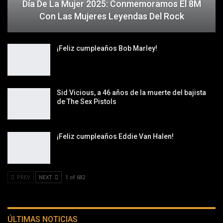
Día De La Mujer 2025: Conmemoramos El 8M
Con Las Mujeres Leyendas Del Rock
¡Feliz cumpleaños Bob Marley!
Sid Vicious, a 46 años de la muerte del bajista
de The Sex Pistols
¡Feliz cumpleaños Eddie Van Halen!
PREV
NEXT
1 of 682
ÚLTIMAS NOTICIAS