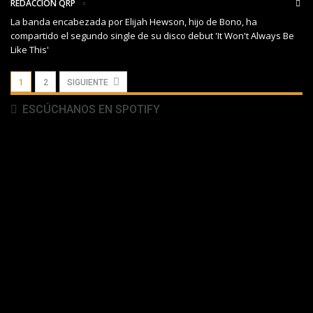
REDACCIÓN QRP
La banda encabezada por Elijah Hewson, hijo de Bono, ha
compartido el segundo single de su disco debut 'It Won't Always Be
Like This'
1
2
SIGUIENTE
ESCÚCHANOS EN SPOTIFY