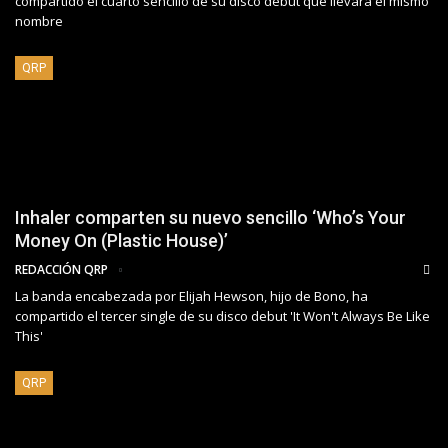
compartido el cuarto sencillo de su disco debut que llevará el mismo
nombre
QRP
Inhaler comparten su nuevo sencillo ‘Who’s Your
Money On (Plastic House)’
REDACCIÓN QRP
La banda encabezada por Elijah Hewson, hijo de Bono, ha
compartido el tercer single de su disco debut 'It Won't Always Be Like
This'
QRP