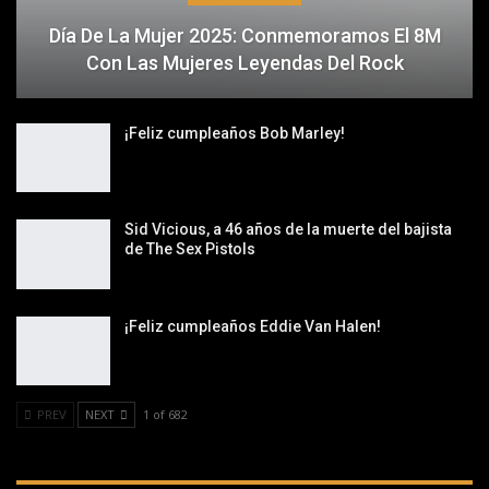
Día De La Mujer 2025: Conmemoramos El 8M
Con Las Mujeres Leyendas Del Rock
¡Feliz cumpleaños Bob Marley!
Sid Vicious, a 46 años de la muerte del bajista
de The Sex Pistols
¡Feliz cumpleaños Eddie Van Halen!
PREV
NEXT
1 of 682