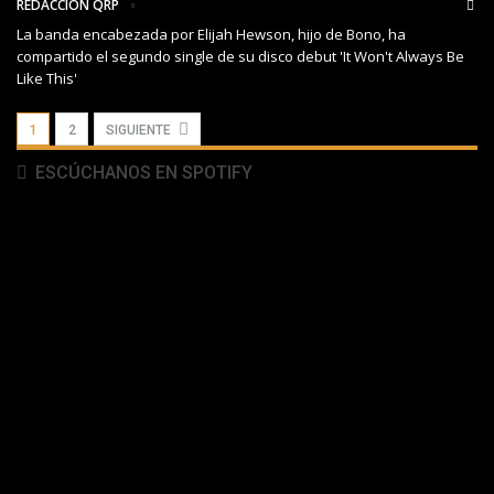
REDACCIÓN QRP
La banda encabezada por Elijah Hewson, hijo de Bono, ha
compartido el segundo single de su disco debut 'It Won't Always Be
Like This'
1
2
SIGUIENTE
ESCÚCHANOS EN SPOTIFY