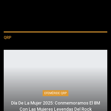
QRP
EFEMÉRIDE QRP
Día De La Mujer 2025: Conmemoramos El 8M
Con Las Mujeres Leyendas Del Rock